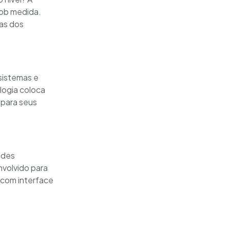
sob medida.
as dos
 sistemas e
logia coloca
 para seus
ades
nvolvido para
 com interface