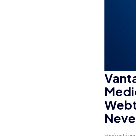
Vant
Medi
Webt
Neve
Você está em 