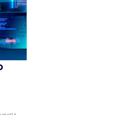
b
 nível? A