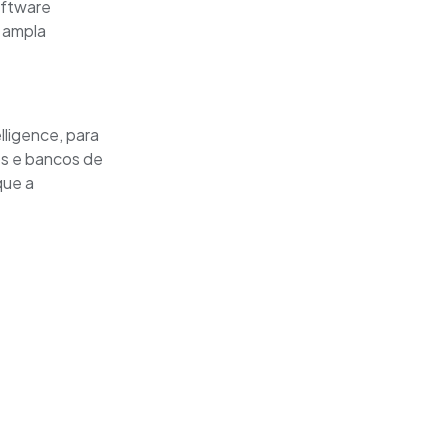
oftware
 ampla
lligence, para
os e bancos de
que a