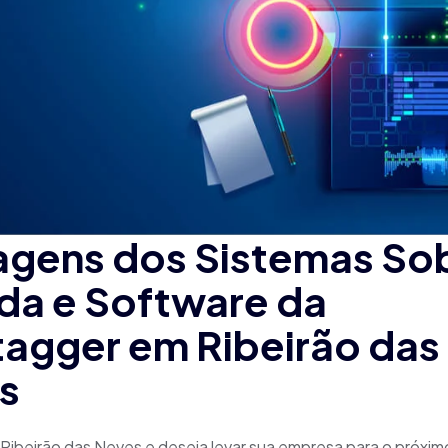
agens dos Sistemas So
da e Software da
agger em Ribeirão das
s
Ribeirão das Neves e deseja levar sua empresa para o próximo