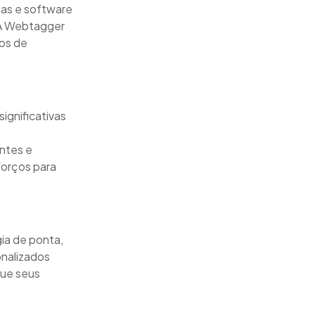
mas e software
 A Webtagger
nos de
ignificativas
ntes e
forços para
ia de ponta,
onalizados
que seus