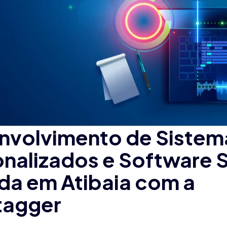
nvolvimento de Sistem
onalizados e Software 
da em Atibaia com a
agger