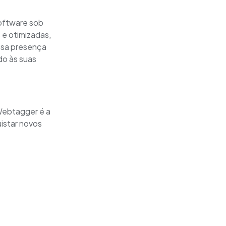
oftware sob
e otimizadas,
ossa presença
do às suas
Webtagger é a
istar novos