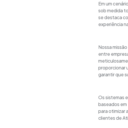
Em um cenário
sob medida to
se destaca co
experiência n
Nossa missão v
entre empresa
meticulosamen
proporcionar 
garantir que 
Os sistemas e
baseados em L
para otimizar
clientes de At