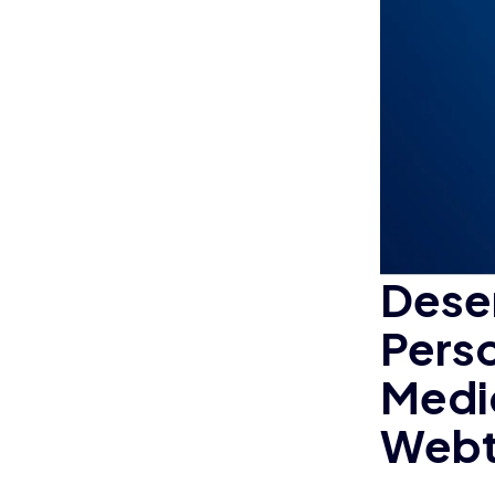
Dese
Pers
Medi
Webt