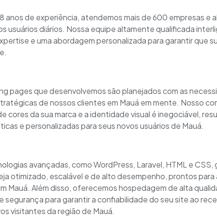
8 anos de experiência, atendemos mais de 600 empresas e 
 usuários diários. Nossa equipe altamente qualificada interl
 expertise e uma abordagem personalizada para garantir que su
e.
ding pages que desenvolvemos são planejados com as necess
stratégicas de nossos clientes em Mauá em mente. Nosso c
e cores da sua marca e a identidade visual é inegociável, re
ticas e personalizadas para seus novos usuários de Mauá.
ecnologias avançadas, como WordPress, Laravel, HTML e CSS,
eja otimizado, escalável e de alto desempenho, prontos para 
em Mauá. Além disso, oferecemos hospedagem de alta qualid
e segurança para garantir a confiabilidade do seu site ao rec
os visitantes da região de Mauá.