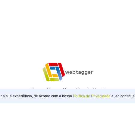
webtagger
Pouso Alegre, Minas Gerais, Brasil
ar a sua experiência, de acordo com a nossa
Política de Privacidade
e, ao continua
@webtagger
+55 (35) 99858-7371
23.270.847/0001-91