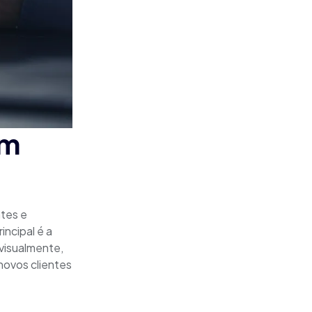
em
tes e
ncipal é a
 visualmente,
novos clientes