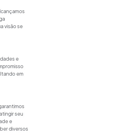
alcançamos
iga
a visão se
idades e
ompromisso
sultando em
 garantimos
atingir seu
ade e
eber diversos