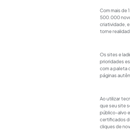
Com mais de 1
500.000 novos
criatividade,
torne realidad
Os sites e la
prioridades e
com a paleta d
páginas autên
Ao utilizar t
que seu site s
público-alvo 
certificados d
cliques de nov