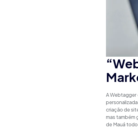
“Web
Marke
A Webtagger é
personalizada
criação de si
mas também ge
de Mauá todos