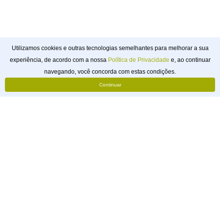
Utilizamos cookies e outras tecnologias semelhantes para melhorar a sua
experiência, de acordo com a nossa
Política de Privacidade
e, ao continuar
Solicitar
navegando, você concorda com estas condições.
Orçamento
Continuar
webtagger
Pouso Alegre, Minas Gerais, Brasil
@webtagger
+55 (35) 99858-7371
23.270.847/0001-91