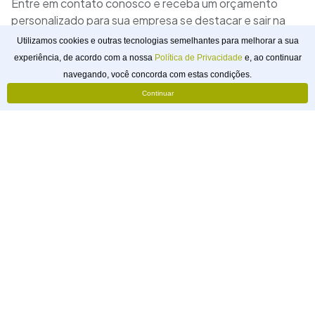
Entre em contato conosco e receba um orçamento
personalizado para sua empresa se destacar e sair na
frente da concorrência em Varginha.
Utilizamos cookies e outras tecnologias semelhantes para melhorar a sua
experiência, de acordo com a nossa
Política de Privacidade
e, ao continuar
Solicitar
navegando, você concorda com estas condições.
Orçamento
Continuar
webtagger
Pouso Alegre, Minas Gerais, Brasil
@webtagger