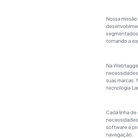
Nossa missão v
desenvolvimen
segmentados n
tornando a ex
Na Webtagger,
necessidades e
suas marcas. 
tecnologia La
Cada linha de
necessidades 
software é pr
navegação.