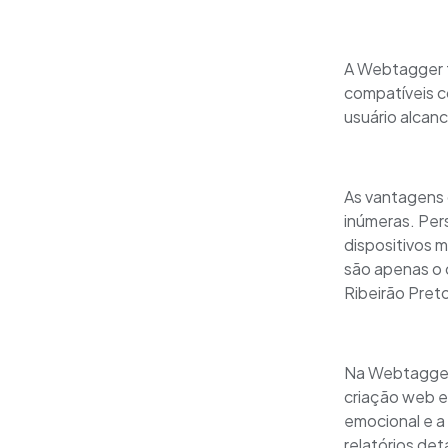
A Webtagger t
compatíveis c
usuário alcanc
As vantagens 
inúmeras. Per
dispositivos 
são apenas o 
Ribeirão Pret
Na Webtagger, 
criação web e
emocional e a 
relatórios de