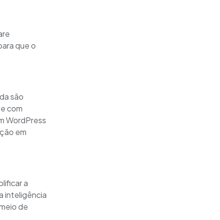
are
para que o
ida são
ade com
 em WordPress
zação em
ificar a
 inteligência
 meio de