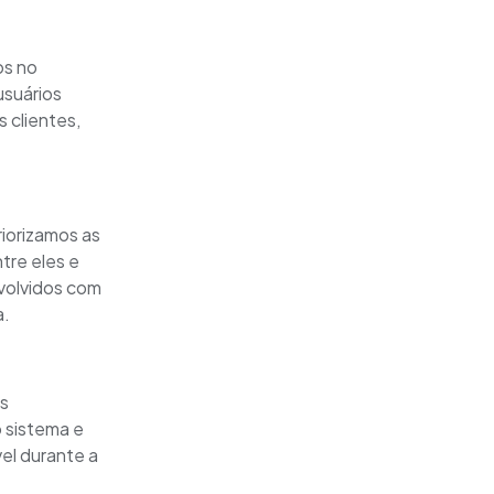
os no
usuários
 clientes,
iorizamos as
tre eles e
volvidos com
a.
às
 sistema e
el durante a