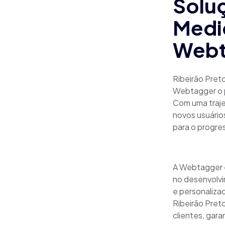
Soluç
Medid
Webt
Ribeirão Pret
Webtagger o p
Com uma traje
novos usuário
para o progre
A Webtagger é 
no desenvolvi
e personaliza
Ribeirão Pret
clientes, gara