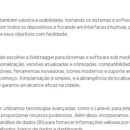
ambém valoriza a usabilidade, tornando os sistemas e softw
om todos os dispositivos e focando em interfaces intuitivas, 
e seus objetivos com facilidade.
de escolher a Webtagger para sistemas e software sob med
sonalização, versões atualizadas e otimizadas, compatibilid
móveis, ferramentas inovadoras, ícones modernos e suporte
começo. A implantação é simples, e a abrangência de locali
o garante um alcance eficaz na cidade.
utilizamos tecnologias avançadas, como o Laravel, para simpl
 proporcionar recursos poderosos. Além disso, incorporamos a
análise de dados (BI) para fornecer informações valiosas por
talhados, banco de dados e dashboards.