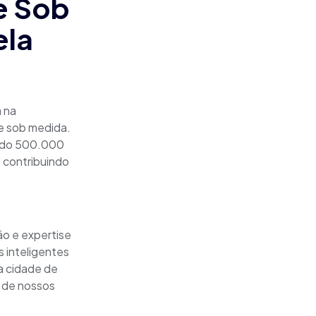
e Sob
ela
 na
e sob medida.
ando 500.000
 contribuindo
ão e expertise
 inteligentes
a cidade de
s de nossos