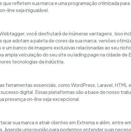
s que refletem sua marca e uma programação otimizada para 
n-line seja inigualável.
 Webtagger, você desfrutará de inúmeras vantagens. Isso incl
s que adotam a paleta de cores da sua marca, versões otimiz
e um banco de imagens exclusivas relacionadas ao seu nicho.
a ampla veiculação do seu site ou lading page na cidade de 
ores tecnologias da indústria.
s ferramentas essenciais, como WordPress, Laravel, HTML 
 sucesso digital. Essas plataformas são a base de nosso trab
ua presença on-line seja excepcional.
tacar sua marca e atrair clientes em Extrema e além, entre e
a. Agende uma reunião para podermos entender suas necess