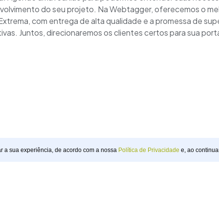
envolvimento do seu projeto. Na Webtagger, oferecemos o me
Extrema, com entrega de alta qualidade e a promessa de supe
vas. Juntos, direcionaremos os clientes certos para sua port
ar a sua experiência, de acordo com a nossa
Política de Privacidade
e, ao continua
webtagger
Pouso Alegre, Minas Gerais, Brasil