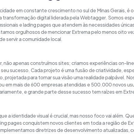
cidade em constante crescimento no sul de Minas Gerais, é o
 a transformação digital liderada pela Webtagger. Somos esp
rofissionais e lading pages que atendem às necessidades únic
estamos orgulhosos de mencionar Extrema pelo menos oito v
e servir a comunidade local.
 não apenas construímos sites; criamos experiências on-line
 seu sucesso. Cada projeto é uma fusão de criatividade, espe
o, projetada para tornar sua visão uma realidade palpável. No
tou em mais de 600 empresas atendidas e 500.000 novos usu
ariamente, e grande parte desse sucesso tem raízes em Extr
e a identidade visual é crucial, mas nosso foco vai além. Q
ading pages conquistem novos clientes em toda a região de E
. Implementamos diretrizes de desenvolvimento atualizadas, c