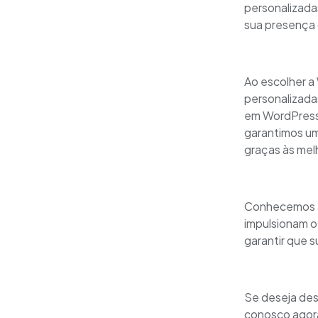
personalizada
sua presença o
Ao escolher a
personalizada
em WordPress 
garantimos um
graças às melh
Conhecemos a
impulsionam o
garantir que s
Se deseja des
conosco agor