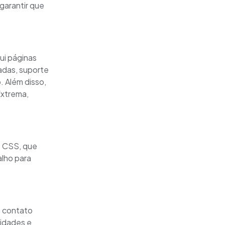
garantir que
ui páginas
adas, suporte
 Além disso,
Extrema,
e CSS, que
alho para
m contato
idades e