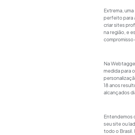
Extrema, uma 
perfeito para
criar sites p
na região, e 
compromisso d
Na Webtagger,
medida para o
personalizaçã
18 anos resul
alcançados di
Entendemos qu
seu site ou l
todo o Brasil