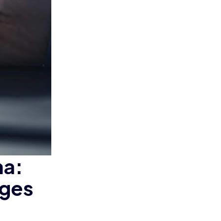
ma:
ages