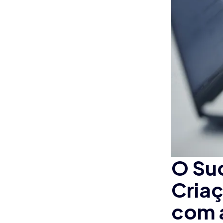
O Suc
Criaç
com 