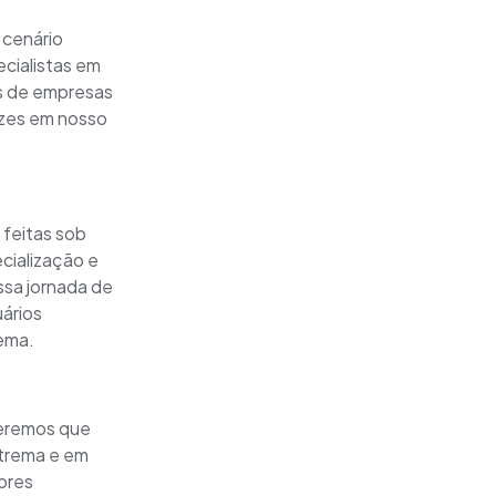
 cenário
ecialistas em
as de empresas
ezes em nosso
 feitas sob
cialização e
ssa jornada de
ários
ema.
ueremos que
xtrema e em
ores