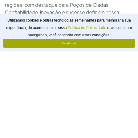
regiões, com destaque para Poços de Cladas.
Confiabilidade, inovação e sucesso definem nossa
jornada na cidade.
Utilizamos cookies e outras tecnologias semelhantes para melhorar a sua
experiência, de acordo com a nossa
Política de Privacidade
e, ao continuar
Solicitar
navegando, você concorda com estas condições.
Orçamento
Continuar
webtagger
Pouso Alegre, Minas Gerais, Brasil
@webtagger