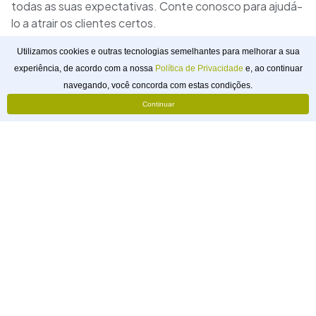
todas as suas expectativas. Conte conosco para ajudá-
lo a atrair os clientes certos.
Utilizamos cookies e outras tecnologias semelhantes para melhorar a sua
experiência, de acordo com a nossa
Política de Privacidade
e, ao continuar
Solicitar
navegando, você concorda com estas condições.
Orçamento
Continuar
webtagger
Pouso Alegre, Minas Gerais, Brasil
@webtagger