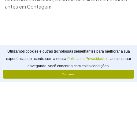
antes em Contagem.
Utilizamos cookies e outras tecnologias semelhantes para melhorar a sua
experiência, de acordo com a nossa
Política de Privacidade
e, ao continuar
Solicitar
navegando, você concorda com estas condições.
Orçamento
Continuar
webtagger
Pouso Alegre, Minas Gerais, Brasil
@webtagger